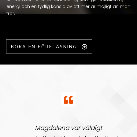
energi och en tydlig känsla av att mer är möjligt än man
tror.
BOKA EN FÖRELÄSNING
Magdalena var väldigt