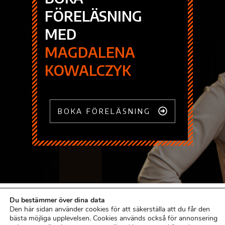
FÖRELÄSNING
MED
MAGDALENA
KOWALCZYK
BOKA FÖRELÄSNING
Du bestämmer över dina data
Den här sidan använder cookies för att säkerställa att du får den
bästa möjliga upplevelsen. Cookies används också för annonsering