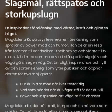
Slagsmål, rättspatos och
storkupslugn
En inspirationsföreläsning med värme, kraft och glimten
i ögat.
Magdalena Kowalczyk levererar en föreläsning som
sprakar av power, mod och humor. Hon delar sin resa
från förorten till världseliten i thaiboxning och vidare till tv-
rutan. Alltid med samma driv att stå upp för sig själv och
våga gå sin egen väg. Det är roligt, inspirerande och fyllt
av den sortens energi som lyfter publiken och öppnar
dörren för nya möjligheter.
Hur du hittar mod när livet testar dig
Vad som händer när du vågar stå för det du vill
Power och inspiration att våga ta fler chanser
Magdalena bjuder på skratt, tempo och en närvaro som
smittar. Det här är en föreläsning som ger publiken ny